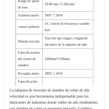
Rango de ajuste
20-90 mm 72-360 mm
de tono
Anfitrión motor
380V 7.5KW
AC control de frecuencia variable
control anfitrión
host
Tracción tipo orugas y enganche
Método tracción
mecánico de la máquina de tejer
Especificaciones
del carrete de
1600mm*1200mm
alambre
Recogida motor
380V 1.1KW
Especificación
de rodillo de
100mm*135mm(≈6Kg)
La máquina de trenzado de alambre de cobre de alta
hilo paralelo
velocidad es una herramienta indispensable para los
fabricantes de industrias donde cables de alto rendimiento
Recogida motor
380V 1.1KW
con alambre de cobre se requieren trenzado. Combina