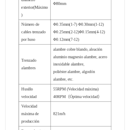
Φ80mm
exterior(Máximo
)
Número de
Φ0.35mm(1-7) Φ0.30mm(1-12)
cables trenzado
Φ0.25mm(2-12)Φ0.15mm(4-12)
por huso
Φ0.12mm(7-12)
alambre cobre blando, aleación
aluminio magnesio alambre, acero
Trenzado
inoxidable alambre,
alambres
poliéster alambre, algodón
alambre, etc.
Husillo
55RPM (Velocidad máxima)
velocidad
40RPM（Óptima velocidad）
Velocidad
máxima de
821m/h
producción