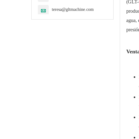
(GLT-9
teresa@gltmachine.com

produc
agua, 
presió
Vent