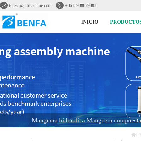


teresa@gltmachine.com
+8615980879803
INICIO
PRODUCTO
Manguera hidráulica Manguera compuesta 

In