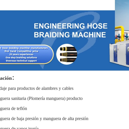
cación：
daje para productos de alambres y cables
uera sanitaria (Plomería manguera) producto
guera de teflón
uera de baja presión y manguera de alta presión
uera de vapor ironía