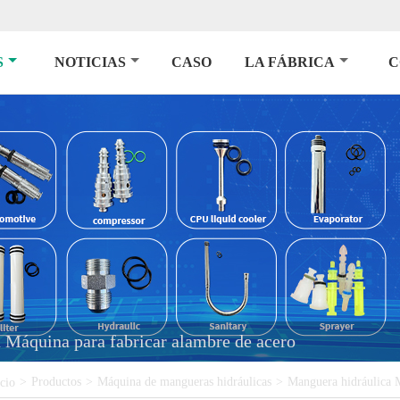
S
NOTICIAS
CASO
LA FÁBRICA
C
Máquina para fabricar alambre de acero
>
Productos
>
Máquina de mangueras hidráulicas
>
Manguera hidráulica 
icio