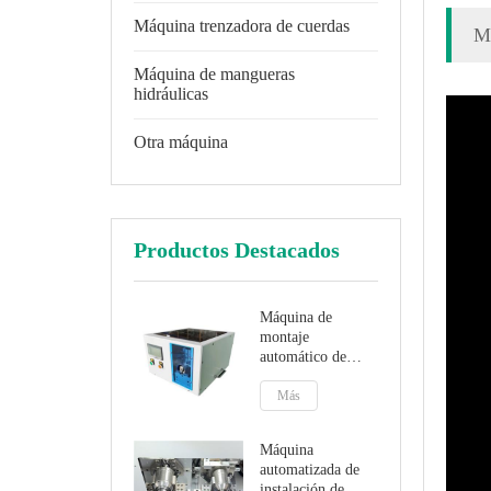
Máquina trenzadora de cuerdas
M
Máquina de mangueras
hidráulicas
Otra máquina
Productos Destacados
Máquina de
montaje
automático de
anillos de sellado,
máquina de
Más
instalación de
juntas tóricas
Máquina
automatizada de
instalación de