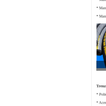
* Mang
* Mang
Trenz
* Poli
* Acer