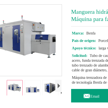
Manguera hidr
Máquina para f
Marca:
Benfa
País de origen:
Porce
Apoyo técnico:
larga 
Solicitud:
Tubo de cau
acero, funda trenzada d
tubo trenzado de alambr
cable de gran diámetro
Máquina trenzadora de 
de tecnología Benfa de

Email