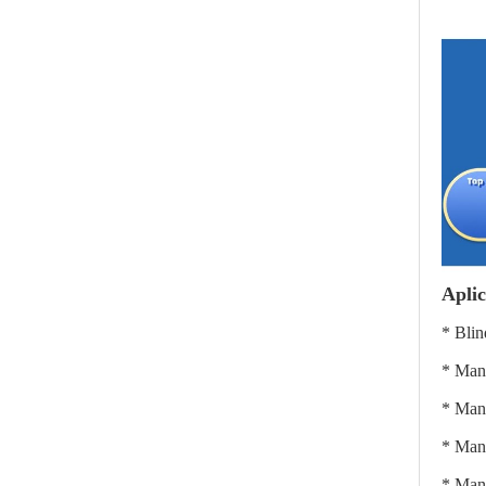
Apli
* Blin
* Mang
* Man
* Mang
* Mang