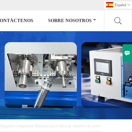
Español

ONTÁCTENOS
SOBRE NOSOTROS

Manguera compuesta Máquina para fabricar alambre de acero